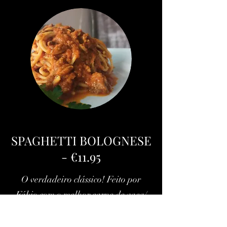
SPAGHETTI BOLOGNESE
- €11.95
O verdadeiro clássico! Feito por
Fábio com o melhor carne de vaca/
The true classic! Made by Fabio with
top quality beef.