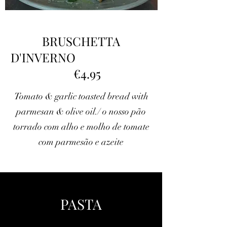
BRUSCHETTA
D'INVERNO
€4.95
Tomato & garlic toasted bread with
parmesan & olive oil./ o nosso pão
torrado com alho e molho de tomate
com parmesão e azeite
PASTA