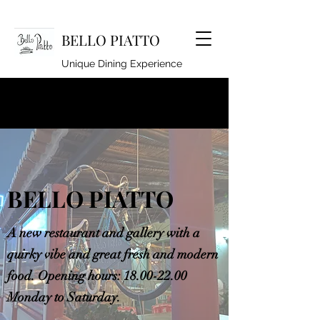
BELLO PIATTO
Unique Dining Experience
lindseyhoyle@hotmail.co.uk
920262994
BELLO PIATTO
A new restaurant and gallery with a
quirky vibe and great fresh and modern
food. Opening hours:
18.00-22.00
Monday to Saturday.