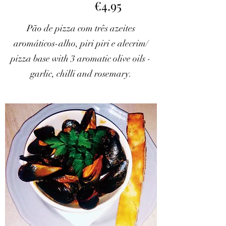
€4.95
Pão de pizza com três azeites
aromáticos-alho, piri piri e alecrim/
pizza base with 3 aromatic olive oils -
garlic, chilli and rosemary.