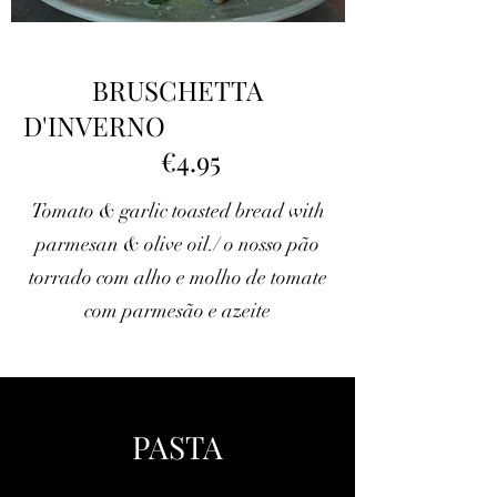
BRUSCHETTA
D'INVERNO
€4.95
Tomato & garlic toasted bread with
parmesan & olive oil./ o nosso pão
torrado com alho e molho de tomate
com parmesão e azeite
PASTA