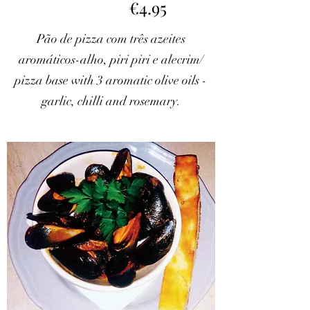
€4.95
Pão de pizza com três azeites
aromáticos-alho, piri piri e alecrim/
pizza base with 3 aromatic olive oils -
garlic, chilli and rosemary.