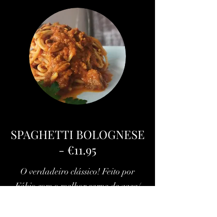
SPAGHETTI BOLOGNESE
- €11.95
O verdadeiro clássico! Feito por
Fábio com o melhor carne de vaca/
The true classic! Made by Fabio with
top quality beef.