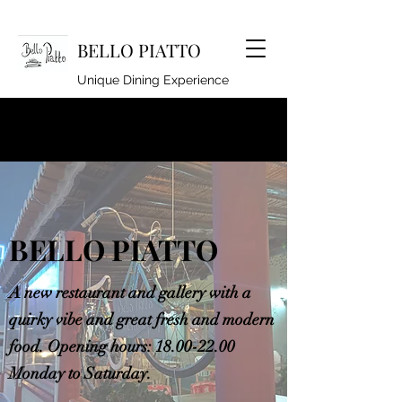
BELLO PIATTO
Unique Dining Experience
lindseyhoyle@hotmail.co.uk
920262994
BELLO PIATTO
A new restaurant and gallery with a
quirky vibe and great fresh and modern
food. Opening hours:
18.00-22.00
Monday to Saturday.