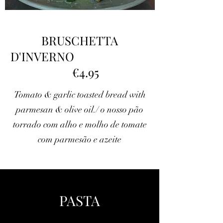
BRUSCHETTA
D'INVERNO
€4.95
Tomato & garlic toasted bread with
parmesan & olive oil./ o nosso pão
torrado com alho e molho de tomate
com parmesão e azeite
PASTA