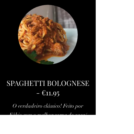
SPAGHETTI BOLOGNESE
- €11.95
O verdadeiro clássico! Feito por
Fábio com o melhor carne de vaca/
The true classic! Made by Fabio with
top quality beef.