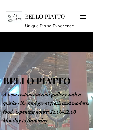
BELLO PIATTO
Unique Dining Experience
lindseyhoyle@hotmail.co.uk
920262994
BELLO PIATTO
A new restaurant and gallery with a
quirky vibe and great fresh and modern
food. Opening hours:
18.00-22.00
Monday to Saturday.